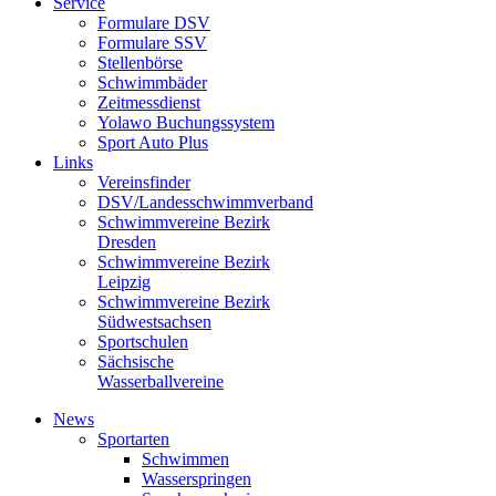
Service
Formulare DSV
Formulare SSV
Stellenbörse
Schwimmbäder
Zeitmessdienst
Yolawo Buchungssystem
Sport Auto Plus
Links
Vereinsfinder
DSV/Landesschwimmverband
Schwimmvereine Bezirk
Dresden
Schwimmvereine Bezirk
Leipzig
Schwimmvereine Bezirk
Südwestsachsen
Sportschulen
Sächsische
Wasserballvereine
News
Sportarten
Schwimmen
Wasserspringen