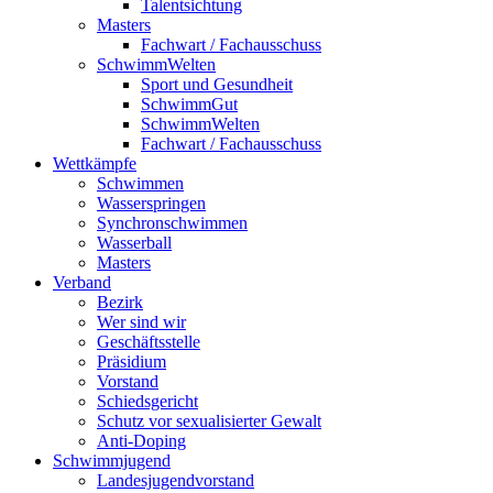
Talentsichtung
Masters
Fachwart / Fachausschuss
SchwimmWelten
Sport und Gesundheit
SchwimmGut
SchwimmWelten
Fachwart / Fachausschuss
Wettkämpfe
Schwimmen
Wasserspringen
Synchronschwimmen
Wasserball
Masters
Verband
Bezirk
Wer sind wir
Geschäftsstelle
Präsidium
Vorstand
Schiedsgericht
Schutz vor sexualisierter Gewalt
Anti-Doping
Schwimmjugend
Landesjugendvorstand