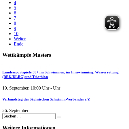
4
5
6
7
8
9
10
Weiter
Ende
Wettkämpfe
Masters
Landessportspiele 50+ im Schwimmen, im Finswimming, Wasserrettung
(DRK/DLRG) und Triathlon
19. September
,
10:00
Uhr -
Uhr
Verbandstag des Sächsischen Schwimm-Verbandes e.V.
26. September
Weitere
Informationen