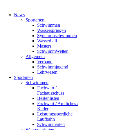
News
Sportarten
Schwimmen
Wasserspringen
Synchronschwimmen
Wasserball
Masters
SchwimmWelten
Allgemein
Verband
Schwimmjugend
Lehrwesen
Sportarten
Schwimmen
Fachwart /
Fachausschuss
Bestenlisten
Fachwart / Amtliches /
Kader
Leistungssportliche
Laufbahn
Schwimmarten
Wasserspringen