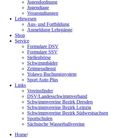
Jugendordnung
Jugendtage
Veranstaltungen
Lehrwesen
Aus- und Fortbildung
Anmeldung Lehrgänge
Shop
Service
Formulare DSV
Formulare SSV
Stellenbörse
Schwimmbäder
Zeitmessdienst
Yolawo Buchungssystem
Sport Auto Plus
Links
Vereinsfinder
DSV/Landesschwimmverband
Schwimmvereine Bezirk Dresden
Schwimmvereine Bezirk Leipzig
Schwimmvereine Bezirk Südwestsachsen
Sportschulen
Sächsische Wasserballvereine
Home
/