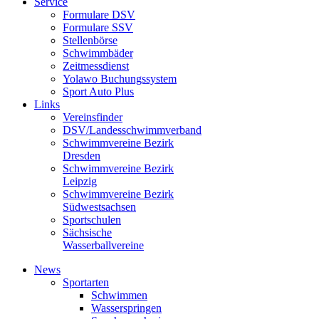
Service
Formulare DSV
Formulare SSV
Stellenbörse
Schwimmbäder
Zeitmessdienst
Yolawo Buchungssystem
Sport Auto Plus
Links
Vereinsfinder
DSV/Landesschwimmverband
Schwimmvereine Bezirk
Dresden
Schwimmvereine Bezirk
Leipzig
Schwimmvereine Bezirk
Südwestsachsen
Sportschulen
Sächsische
Wasserballvereine
News
Sportarten
Schwimmen
Wasserspringen