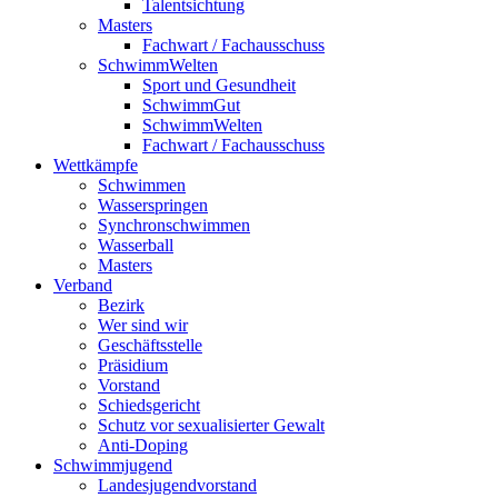
Talentsichtung
Masters
Fachwart / Fachausschuss
SchwimmWelten
Sport und Gesundheit
SchwimmGut
SchwimmWelten
Fachwart / Fachausschuss
Wettkämpfe
Schwimmen
Wasserspringen
Synchronschwimmen
Wasserball
Masters
Verband
Bezirk
Wer sind wir
Geschäftsstelle
Präsidium
Vorstand
Schiedsgericht
Schutz vor sexualisierter Gewalt
Anti-Doping
Schwimmjugend
Landesjugendvorstand