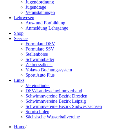
Jugendordnung
Jugendtage
Veranstaltungen
Lehrwesen
Aus- und Fortbildung
Anmeldung Lehrgänge
Shop
Service
Formulare DSV
Formulare SSV
Stellenbörse
Schwimmbäder
Zeitmessdienst
Yolawo Buchungssystem
Sport Auto Plus
Links
Vereinsfinder
DSV/Landesschwimmverband
Schwimmvereine Bezirk Dresden
Schwimmvereine Bezirk Leipzig
Schwimmvereine Bezirk Südwestsachsen
Sportschulen
Sächsische Wasserballvereine
Home
/