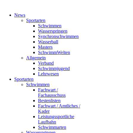
News
Sportarten
Schwimmen
Wasserspringen
Synchronschwimmen
Wasserball
Masters
SchwimmWelten
Allgemein
Verband
Schwimmjugend
Lehrwesen
Sportarten
Schwimmen
Fachwart /
Fachausschuss
Bestenlisten
Fachwart / Amtliches /
Kader
Leistungssportliche
Laufbahn
Schwimmarten
Wasserspringen