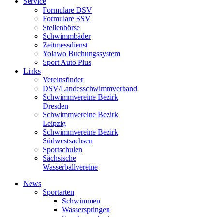
Service
Formulare DSV
Formulare SSV
Stellenbörse
Schwimmbäder
Zeitmessdienst
Yolawo Buchungssystem
Sport Auto Plus
Links
Vereinsfinder
DSV/Landesschwimmverband
Schwimmvereine Bezirk
Dresden
Schwimmvereine Bezirk
Leipzig
Schwimmvereine Bezirk
Südwestsachsen
Sportschulen
Sächsische
Wasserballvereine
News
Sportarten
Schwimmen
Wasserspringen