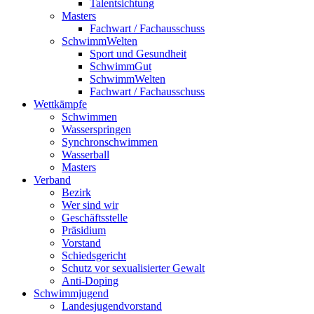
Talentsichtung
Masters
Fachwart / Fachausschuss
SchwimmWelten
Sport und Gesundheit
SchwimmGut
SchwimmWelten
Fachwart / Fachausschuss
Wettkämpfe
Schwimmen
Wasserspringen
Synchronschwimmen
Wasserball
Masters
Verband
Bezirk
Wer sind wir
Geschäftsstelle
Präsidium
Vorstand
Schiedsgericht
Schutz vor sexualisierter Gewalt
Anti-Doping
Schwimmjugend
Landesjugendvorstand