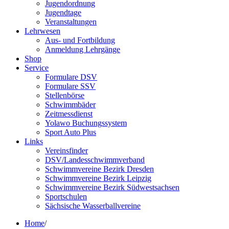
Jugendordnung
Jugendtage
Veranstaltungen
Lehrwesen
Aus- und Fortbildung
Anmeldung Lehrgänge
Shop
Service
Formulare DSV
Formulare SSV
Stellenbörse
Schwimmbäder
Zeitmessdienst
Yolawo Buchungssystem
Sport Auto Plus
Links
Vereinsfinder
DSV/Landesschwimmverband
Schwimmvereine Bezirk Dresden
Schwimmvereine Bezirk Leipzig
Schwimmvereine Bezirk Südwestsachsen
Sportschulen
Sächsische Wasserballvereine
Home
/