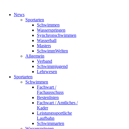
News
Sportarten
Schwimmen
Wasserspringen
Synchronschwimmen
Wasserball
Masters
SchwimmWelten
Allgemein
Verband
Schwimmjugend
Lehrwesen
Sportarten
Schwimmen
Fachwart /
Fachausschuss
Bestenlisten
Fachwart / Amtliches /
Kader
Leistungssportliche
Laufbahn
Schwimmarten
Wasserspringen