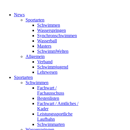
News
Sportarten
Schwimmen
Wasserspringen
Synchronschwimmen
Wasserball
Masters
SchwimmWelten
Allgemein
Verband
Schwimmjugend
Lehrwesen
Sportarten
Schwimmen
Fachwart /
Fachausschuss
Bestenlisten
Fachwart / Amtliches /
Kader
Leistungssportliche
Laufbahn
Schwimmarten
Wasserspringen