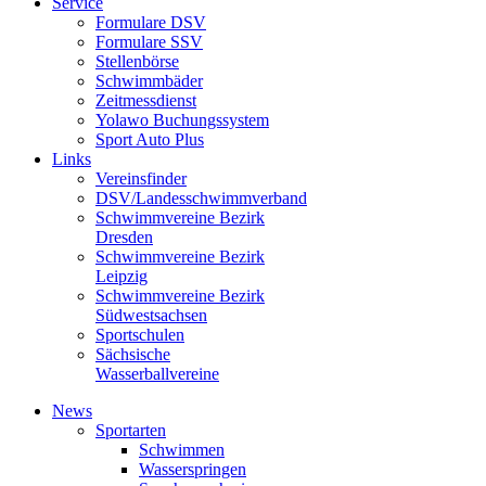
Service
Formulare DSV
Formulare SSV
Stellenbörse
Schwimmbäder
Zeitmessdienst
Yolawo Buchungssystem
Sport Auto Plus
Links
Vereinsfinder
DSV/Landesschwimmverband
Schwimmvereine Bezirk
Dresden
Schwimmvereine Bezirk
Leipzig
Schwimmvereine Bezirk
Südwestsachsen
Sportschulen
Sächsische
Wasserballvereine
News
Sportarten
Schwimmen
Wasserspringen