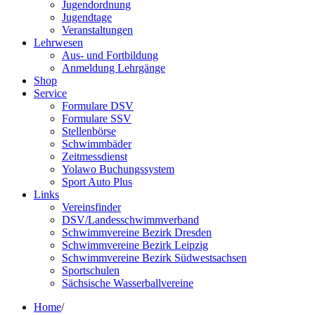
Jugendordnung
Jugendtage
Veranstaltungen
Lehrwesen
Aus- und Fortbildung
Anmeldung Lehrgänge
Shop
Service
Formulare DSV
Formulare SSV
Stellenbörse
Schwimmbäder
Zeitmessdienst
Yolawo Buchungssystem
Sport Auto Plus
Links
Vereinsfinder
DSV/Landesschwimmverband
Schwimmvereine Bezirk Dresden
Schwimmvereine Bezirk Leipzig
Schwimmvereine Bezirk Südwestsachsen
Sportschulen
Sächsische Wasserballvereine
Home
/