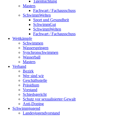
Talentsichtung
Masters
Fachwart / Fachausschuss
SchwimmWelten
Sport und Gesundheit
SchwimmGut
SchwimmWelten
Fachwart / Fachausschuss
Wettkämpfe
Schwimmen
Wasserspringen
Synchronschwimmen
Wasserball
Masters
Verband
Bezirk
Wer sind wir
Geschäftsstelle
Präsidium
Vorstand
Schiedsgericht
Schutz vor sexualisierter Gewalt
Anti-Doping
Schwimmjugend
Landesjugendvorstand