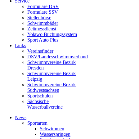
Service
Formulare DSV
Formulare SSV
Stellenbörse
Schwimmbäder
Zeitmessdienst
Yolawo Buchungssystem
Sport Auto Plus
Links
Vereinsfinder
DSV/Landesschwimmverband
Schwimmvereine Bezirk
Dresden
Schwimmvereine Bezirk
Leipzig
Schwimmvereine Bezirk
Südwestsachsen
Sportschulen
Sächsische
Wasserballvereine
News
Sportarten
Schwimmen
Wasserspringen