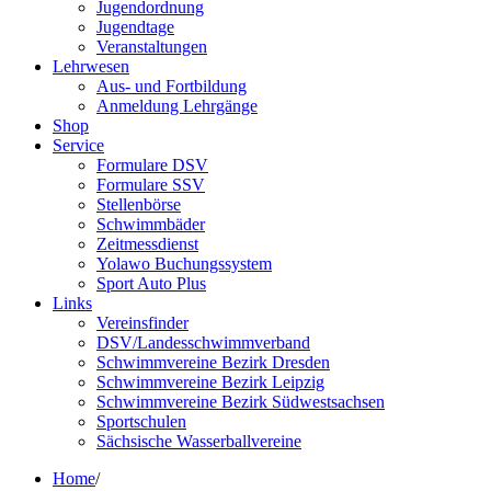
Jugendordnung
Jugendtage
Veranstaltungen
Lehrwesen
Aus- und Fortbildung
Anmeldung Lehrgänge
Shop
Service
Formulare DSV
Formulare SSV
Stellenbörse
Schwimmbäder
Zeitmessdienst
Yolawo Buchungssystem
Sport Auto Plus
Links
Vereinsfinder
DSV/Landesschwimmverband
Schwimmvereine Bezirk Dresden
Schwimmvereine Bezirk Leipzig
Schwimmvereine Bezirk Südwestsachsen
Sportschulen
Sächsische Wasserballvereine
Home
/