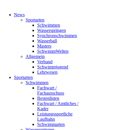
News
Sportarten
Schwimmen
Wasserspringen
Synchronschwimmen
Wasserball
Masters
SchwimmWelten
Allgemein
Verband
Schwimmjugend
Lehrwesen
Sportarten
Schwimmen
Fachwart /
Fachausschuss
Bestenlisten
Fachwart / Amtliches /
Kader
Leistungssportliche
Laufbahn
Schwimmarten
Wasserspringen