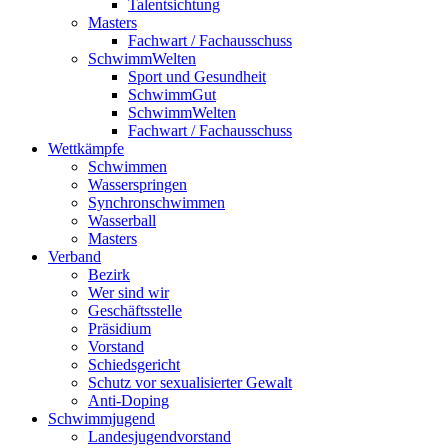
Talentsichtung
Masters
Fachwart / Fachausschuss
SchwimmWelten
Sport und Gesundheit
SchwimmGut
SchwimmWelten
Fachwart / Fachausschuss
Wettkämpfe
Schwimmen
Wasserspringen
Synchronschwimmen
Wasserball
Masters
Verband
Bezirk
Wer sind wir
Geschäftsstelle
Präsidium
Vorstand
Schiedsgericht
Schutz vor sexualisierter Gewalt
Anti-Doping
Schwimmjugend
Landesjugendvorstand