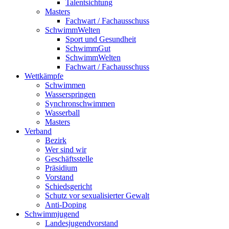
Talentsichtung
Masters
Fachwart / Fachausschuss
SchwimmWelten
Sport und Gesundheit
SchwimmGut
SchwimmWelten
Fachwart / Fachausschuss
Wettkämpfe
Schwimmen
Wasserspringen
Synchronschwimmen
Wasserball
Masters
Verband
Bezirk
Wer sind wir
Geschäftsstelle
Präsidium
Vorstand
Schiedsgericht
Schutz vor sexualisierter Gewalt
Anti-Doping
Schwimmjugend
Landesjugendvorstand