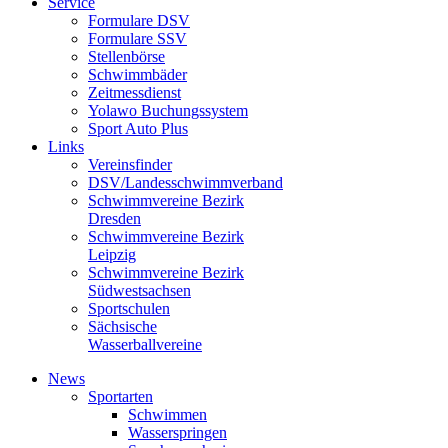
Service
Formulare DSV
Formulare SSV
Stellenbörse
Schwimmbäder
Zeitmessdienst
Yolawo Buchungssystem
Sport Auto Plus
Links
Vereinsfinder
DSV/Landesschwimmverband
Schwimmvereine Bezirk
Dresden
Schwimmvereine Bezirk
Leipzig
Schwimmvereine Bezirk
Südwestsachsen
Sportschulen
Sächsische
Wasserballvereine
News
Sportarten
Schwimmen
Wasserspringen