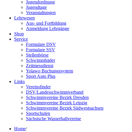
Jugendordnung
Jugendtage
Veranstaltungen
Lehrwesen
Aus- und Fortbildung
Anmeldung Lehrgänge
Shop
Service
Formulare DSV
Formulare SSV
Stellenbörse
Schwimmbäder
Zeitmessdienst
Yolawo Buchungssystem
Sport Auto Plus
Links
Vereinsfinder
DSV/Landesschwimmverband
Schwimmvereine Bezirk Dresden
Schwimmvereine Bezirk Leipzig
Schwimmvereine Bezirk Südwestsachsen
Sportschulen
Sächsische Wasserballvereine
Home
/