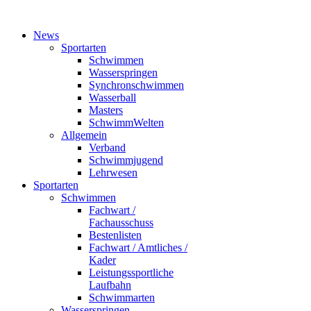
News
Sportarten
Schwimmen
Wasserspringen
Synchronschwimmen
Wasserball
Masters
SchwimmWelten
Allgemein
Verband
Schwimmjugend
Lehrwesen
Sportarten
Schwimmen
Fachwart /
Fachausschuss
Bestenlisten
Fachwart / Amtliches /
Kader
Leistungssportliche
Laufbahn
Schwimmarten
Wasserspringen