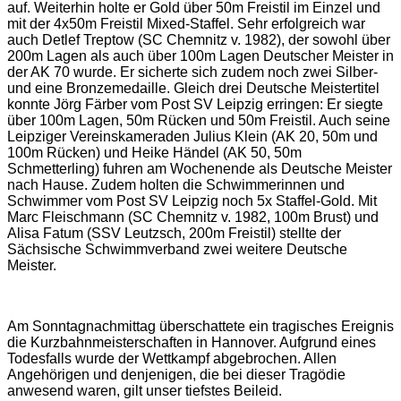
auf. Weiterhin holte er Gold über 50m Freistil im Einzel und
mit der 4x50m Freistil Mixed-Staffel. Sehr erfolgreich war
auch Detlef Treptow (SC Chemnitz v. 1982), der sowohl über
200m Lagen als auch über 100m Lagen Deutscher Meister in
der AK 70 wurde. Er sicherte sich zudem noch zwei Silber-
und eine Bronzemedaille. Gleich drei Deutsche Meistertitel
konnte Jörg Färber vom Post SV Leipzig erringen: Er siegte
über 100m Lagen, 50m Rücken und 50m Freistil. Auch seine
Leipziger Vereinskameraden Julius Klein (AK 20, 50m und
100m Rücken) und Heike Händel (AK 50, 50m
Schmetterling) fuhren am Wochenende als Deutsche Meister
nach Hause. Zudem holten die Schwimmerinnen und
Schwimmer vom Post SV Leipzig noch 5x Staffel-Gold. Mit
Marc Fleischmann (SC Chemnitz v. 1982, 100m Brust) und
Alisa Fatum (SSV Leutzsch, 200m Freistil) stellte der
Sächsische Schwimmverband zwei weitere Deutsche
Meister.
Am Sonntagnachmittag überschattete ein tragisches Ereignis
die Kurzbahnmeisterschaften in Hannover. Aufgrund eines
Todesfalls wurde der Wettkampf abgebrochen. Allen
Angehörigen und denjenigen, die bei dieser Tragödie
anwesend waren, gilt unser tiefstes Beileid.