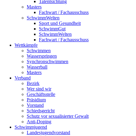
Talentsichtung
Masters
Fachwart / Fachausschuss
SchwimmWelten
Sport und Gesundheit
SchwimmGut
SchwimmWelten
Fachwart / Fachausschuss
Wettkämpfe
Schwimmen
Wasserspringen
Synchronschwimmen
Wasserball
Masters
Verband
Bezirk
Wer sind wir
Geschäftsstelle
Präsidium
Vorstand
Schiedsgericht
Schutz vor sexualisierter Gewalt
Anti-Doping
Schwimmjugend
Landesjugendvorstand