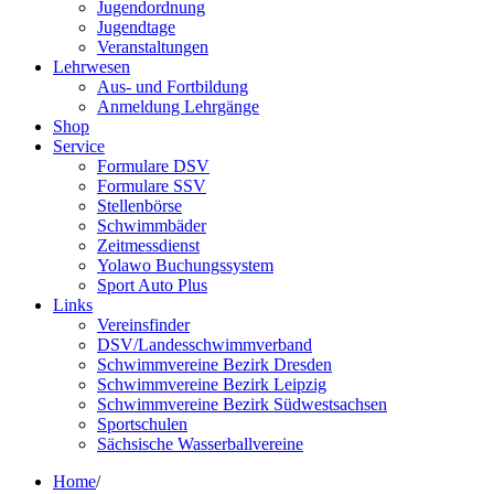
Jugendordnung
Jugendtage
Veranstaltungen
Lehrwesen
Aus- und Fortbildung
Anmeldung Lehrgänge
Shop
Service
Formulare DSV
Formulare SSV
Stellenbörse
Schwimmbäder
Zeitmessdienst
Yolawo Buchungssystem
Sport Auto Plus
Links
Vereinsfinder
DSV/Landesschwimmverband
Schwimmvereine Bezirk Dresden
Schwimmvereine Bezirk Leipzig
Schwimmvereine Bezirk Südwestsachsen
Sportschulen
Sächsische Wasserballvereine
Home
/