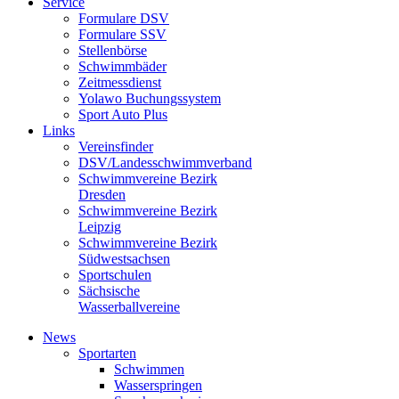
Service
Formulare DSV
Formulare SSV
Stellenbörse
Schwimmbäder
Zeitmessdienst
Yolawo Buchungssystem
Sport Auto Plus
Links
Vereinsfinder
DSV/Landesschwimmverband
Schwimmvereine Bezirk
Dresden
Schwimmvereine Bezirk
Leipzig
Schwimmvereine Bezirk
Südwestsachsen
Sportschulen
Sächsische
Wasserballvereine
News
Sportarten
Schwimmen
Wasserspringen