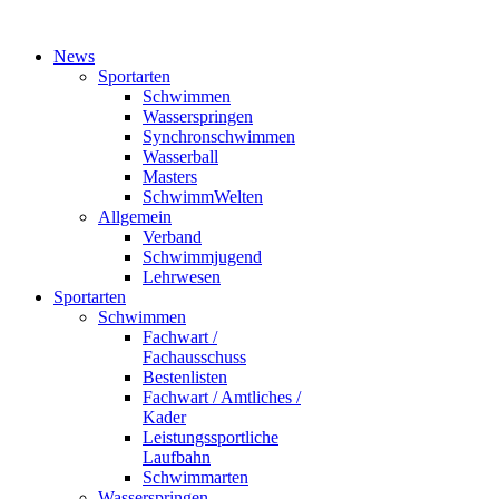
News
Sportarten
Schwimmen
Wasserspringen
Synchronschwimmen
Wasserball
Masters
SchwimmWelten
Allgemein
Verband
Schwimmjugend
Lehrwesen
Sportarten
Schwimmen
Fachwart /
Fachausschuss
Bestenlisten
Fachwart / Amtliches /
Kader
Leistungssportliche
Laufbahn
Schwimmarten
Wasserspringen