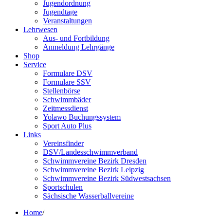
Jugendordnung
Jugendtage
Veranstaltungen
Lehrwesen
Aus- und Fortbildung
Anmeldung Lehrgänge
Shop
Service
Formulare DSV
Formulare SSV
Stellenbörse
Schwimmbäder
Zeitmessdienst
Yolawo Buchungssystem
Sport Auto Plus
Links
Vereinsfinder
DSV/Landesschwimmverband
Schwimmvereine Bezirk Dresden
Schwimmvereine Bezirk Leipzig
Schwimmvereine Bezirk Südwestsachsen
Sportschulen
Sächsische Wasserballvereine
Home
/