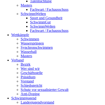
Talentsichtung
Masters
Fachwart / Fachausschuss
SchwimmWelten
Sport und Gesundheit
SchwimmGut
SchwimmWelten
Fachwart / Fachausschuss
Wettkämpfe
Schwimmen
Wasserspringen
Synchronschwimmen
Wasserball
Masters
Verband
Bezirk
Wer sind wir
Geschäftsstelle
Präsidium
Vorstand
Schiedsgericht
Schutz vor sexualisierter Gewalt
Anti-Doping
Schwimmjugend
Landesjugendvorstand