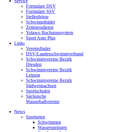
Service
Formulare DSV
Formulare SSV
Stellenbörse
Schwimmbäder
Zeitmessdienst
Yolawo Buchungssystem
Sport Auto Plus
Links
Vereinsfinder
DSV/Landesschwimmverband
Schwimmvereine Bezirk
Dresden
Schwimmvereine Bezirk
Leipzig
Schwimmvereine Bezirk
Südwestsachsen
Sportschulen
Sächsische
Wasserballvereine
News
Sportarten
Schwimmen
Wasserspringen