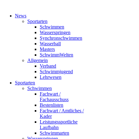
News
Sportarten
Schwimmen
Wasserspringen
Synchronschwimmen
Wasserball
Masters
SchwimmWelten
Allgemein
Verband
Schwimmjugend
Lehrwesen
Sportarten
Schwimmen
Fachwart /
Fachausschuss
Bestenlisten
Fachwart / Amtliches /
Kader
Leistungssportliche
Laufbahn
Schwimmarten
Wasserspringen