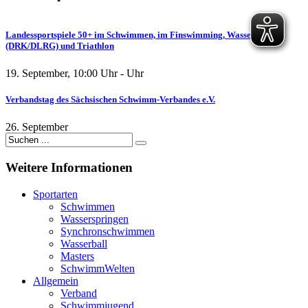
Landessportspiele 50+ im Schwimmen, im Finswimming, Wasserrettung
(DRK/DLRG) und Triathlon
19. September
,
10:00
Uhr -
Uhr
Verbandstag des Sächsischen Schwimm-Verbandes e.V.
26. September
Weitere
Informationen
Sportarten
Schwimmen
Wasserspringen
Synchronschwimmen
Wasserball
Masters
SchwimmWelten
Allgemein
Verband
Schwimmjugend