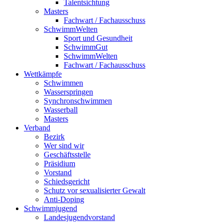
Talentsichtung
Masters
Fachwart / Fachausschuss
SchwimmWelten
Sport und Gesundheit
SchwimmGut
SchwimmWelten
Fachwart / Fachausschuss
Wettkämpfe
Schwimmen
Wasserspringen
Synchronschwimmen
Wasserball
Masters
Verband
Bezirk
Wer sind wir
Geschäftsstelle
Präsidium
Vorstand
Schiedsgericht
Schutz vor sexualisierter Gewalt
Anti-Doping
Schwimmjugend
Landesjugendvorstand