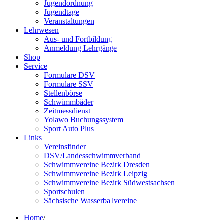
Jugendordnung
Jugendtage
Veranstaltungen
Lehrwesen
Aus- und Fortbildung
Anmeldung Lehrgänge
Shop
Service
Formulare DSV
Formulare SSV
Stellenbörse
Schwimmbäder
Zeitmessdienst
Yolawo Buchungssystem
Sport Auto Plus
Links
Vereinsfinder
DSV/Landesschwimmverband
Schwimmvereine Bezirk Dresden
Schwimmvereine Bezirk Leipzig
Schwimmvereine Bezirk Südwestsachsen
Sportschulen
Sächsische Wasserballvereine
Home
/