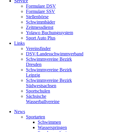
Service
Formulare DSV
Formulare SSV
Stellenbörse
Schwimmbäder
Zeitmessdienst
Yolawo Buchungssystem
Sport Auto Plus
Links
Vereinsfinder
DSV/Landesschwimmverband
Schwimmvereine Bezirk
Dresden
Schwimmvereine Bezirk
Leipzig
Schwimmvereine Bezirk
Südwestsachsen
Sportschulen
Sächsische
Wasserballvereine
News
Sportarten
Schwimmen
Wasserspringen