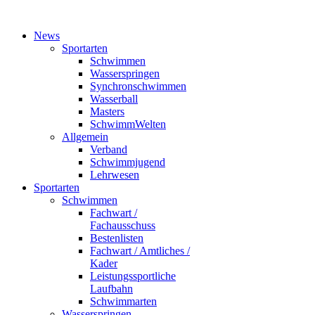
News
Sportarten
Schwimmen
Wasserspringen
Synchronschwimmen
Wasserball
Masters
SchwimmWelten
Allgemein
Verband
Schwimmjugend
Lehrwesen
Sportarten
Schwimmen
Fachwart /
Fachausschuss
Bestenlisten
Fachwart / Amtliches /
Kader
Leistungssportliche
Laufbahn
Schwimmarten
Wasserspringen