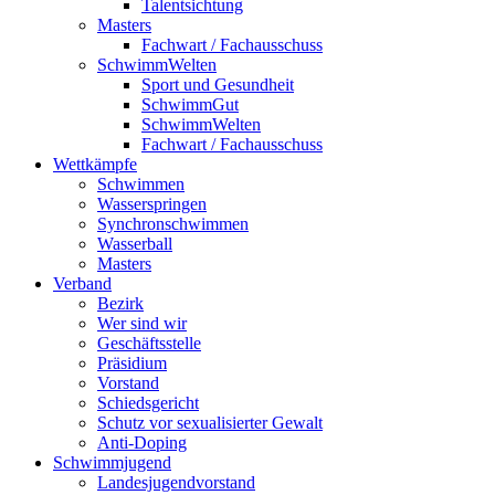
Talentsichtung
Masters
Fachwart / Fachausschuss
SchwimmWelten
Sport und Gesundheit
SchwimmGut
SchwimmWelten
Fachwart / Fachausschuss
Wettkämpfe
Schwimmen
Wasserspringen
Synchronschwimmen
Wasserball
Masters
Verband
Bezirk
Wer sind wir
Geschäftsstelle
Präsidium
Vorstand
Schiedsgericht
Schutz vor sexualisierter Gewalt
Anti-Doping
Schwimmjugend
Landesjugendvorstand