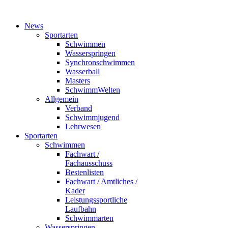
News
Sportarten
Schwimmen
Wasserspringen
Synchronschwimmen
Wasserball
Masters
SchwimmWelten
Allgemein
Verband
Schwimmjugend
Lehrwesen
Sportarten
Schwimmen
Fachwart /
Fachausschuss
Bestenlisten
Fachwart / Amtliches /
Kader
Leistungssportliche
Laufbahn
Schwimmarten
Wasserspringen