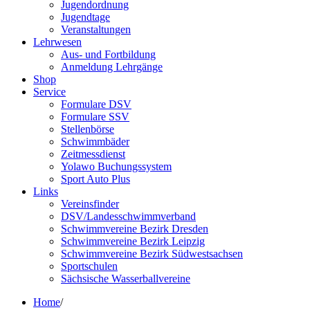
Jugendordnung
Jugendtage
Veranstaltungen
Lehrwesen
Aus- und Fortbildung
Anmeldung Lehrgänge
Shop
Service
Formulare DSV
Formulare SSV
Stellenbörse
Schwimmbäder
Zeitmessdienst
Yolawo Buchungssystem
Sport Auto Plus
Links
Vereinsfinder
DSV/Landesschwimmverband
Schwimmvereine Bezirk Dresden
Schwimmvereine Bezirk Leipzig
Schwimmvereine Bezirk Südwestsachsen
Sportschulen
Sächsische Wasserballvereine
Home
/