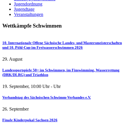
Jugendordnung
Jugendtage
Veranstaltungen
Wettkämpfe
Schwimmen
10. Internationale Offene Sächsische Landes- und Mastersmeisterschaften
und 10. Pöhl-Cup im Freiwasserschwimmen 2026
29. August
Landessportspiele 50+ im Schwimmen, im Finswimming, Wasserrettung
(DRK/DLRG) und Triathlon
19. September
,
10:00
Uhr -
Uhr
Verbandstag des Sächsischen Schwimm-Verbandes e.V.
26. September
Finale Kinderpokal Sachsen 2026