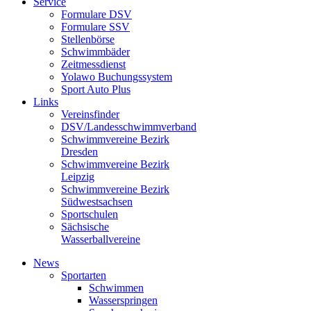
Service
Formulare DSV
Formulare SSV
Stellenbörse
Schwimmbäder
Zeitmessdienst
Yolawo Buchungssystem
Sport Auto Plus
Links
Vereinsfinder
DSV/Landesschwimmverband
Schwimmvereine Bezirk
Dresden
Schwimmvereine Bezirk
Leipzig
Schwimmvereine Bezirk
Südwestsachsen
Sportschulen
Sächsische
Wasserballvereine
News
Sportarten
Schwimmen
Wasserspringen