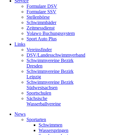
Service
Formulare DSV
Formulare SSV
Stellenbörse
Schwimmbäder
Zeitmessdienst
Yolawo Buchungssystem
Sport Auto Plus
Links
Vereinsfinder
DSV/Landesschwimmverband
Schwimmvereine Bezirk
Dresden
Schwimmvereine Bezirk
Leipzig
Schwimmvereine Bezirk
Südwestsachsen
Sportschulen
Sächsische
Wasserballvereine
News
Sportarten
Schwimmen
Wasserspringen