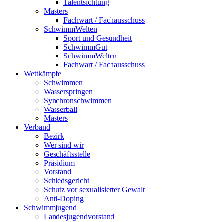
Talentsichtung
Masters
Fachwart / Fachausschuss
SchwimmWelten
Sport und Gesundheit
SchwimmGut
SchwimmWelten
Fachwart / Fachausschuss
Wettkämpfe
Schwimmen
Wasserspringen
Synchronschwimmen
Wasserball
Masters
Verband
Bezirk
Wer sind wir
Geschäftsstelle
Präsidium
Vorstand
Schiedsgericht
Schutz vor sexualisierter Gewalt
Anti-Doping
Schwimmjugend
Landesjugendvorstand