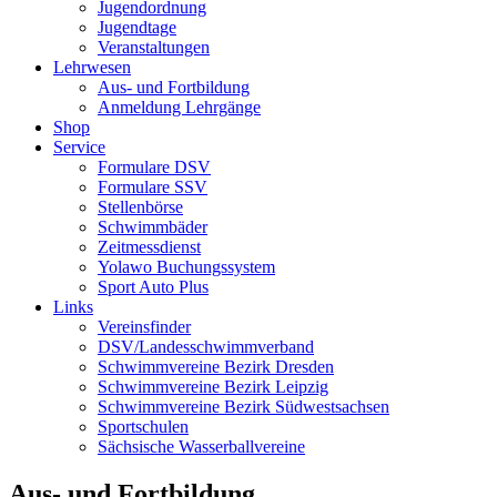
Jugendordnung
Jugendtage
Veranstaltungen
Lehrwesen
Aus- und Fortbildung
Anmeldung Lehrgänge
Shop
Service
Formulare DSV
Formulare SSV
Stellenbörse
Schwimmbäder
Zeitmessdienst
Yolawo Buchungssystem
Sport Auto Plus
Links
Vereinsfinder
DSV/Landesschwimmverband
Schwimmvereine Bezirk Dresden
Schwimmvereine Bezirk Leipzig
Schwimmvereine Bezirk Südwestsachsen
Sportschulen
Sächsische Wasserballvereine
Aus- und Fortbildung