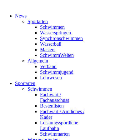
News
Sportarten
Schwimmen
Wasserspringen
Synchronschwimmen
Wasserball
Masters
SchwimmWelten
Allgemein
Verband
Schwimmjugend
Lehrwesen
Sportarten
Schwimmen
Fachwart /
Fachausschuss
Bestenlisten
Fachwart / Amtliches /
Kader
Leistungssportliche
Laufbahn
Schwimmarten
Wasserspringen